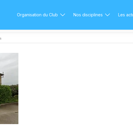
Organisation du Club
Nos disciplines
Les act
s