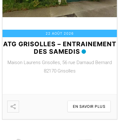
22 AOÛT 2026
T
ATG GRISOLLES – ENTRAINEMENT
ATG G
DES SAMEDIS
TIR 
Maison Laurens Grisolles, 56 rue Darnaud Bernard
Maison 
82170 Grisolles
EN SAVOIR PLUS